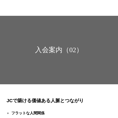
日本青年会議所 生花・園芸部会
入会案内（02）
JCで築ける価値ある人脈とつながり
フラットな人間関係